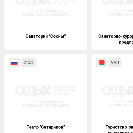
Санаторий "Сосны"
Санаторно-куро
предп
«Белпрофс
С12/2
А701
Театр "Сатирикон"
Туристско-э