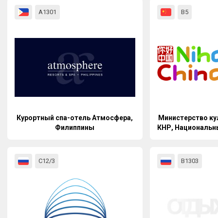
А1301
В5
Курортный спа-отель Атмосфера,
Министерство ку
Филиппины
КНР, Национальн
офис Китая 
С12/3
B1303