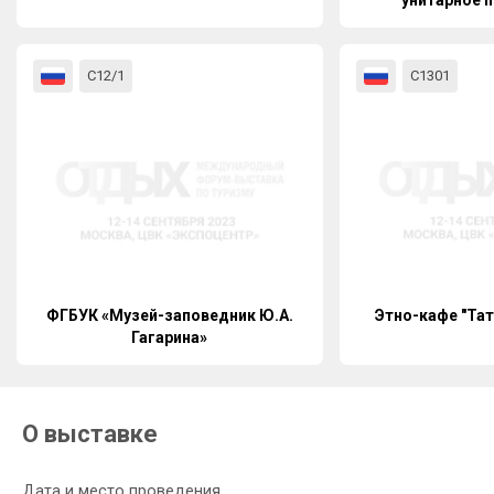
унитарное 
«Белару
С12/1
С1301
ФГБУК «Музей-заповедник Ю.А.
Этно-кафе "Тат
Гагарина»
О выставке
Дата и место проведения