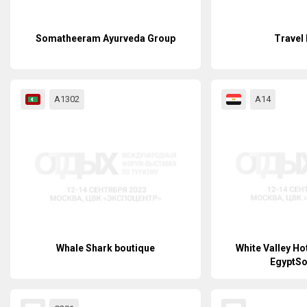
Somatheeram Ayurveda Group
Travel
А1302
А14
Whale Shark boutique
White Valley Ho
EgyptSo