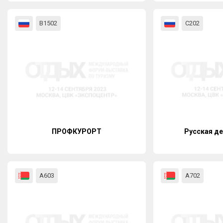
В1502
С202
ПРОФКУРОРТ
Русская де
А603
А702