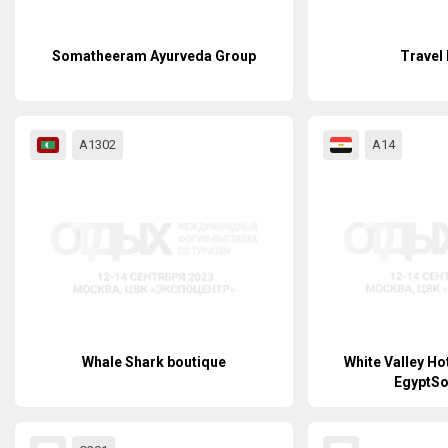
Somatheeram Ayurveda Group
Travel
А1302
А14
Whale Shark boutique
White Valley Ho
EgyptSo