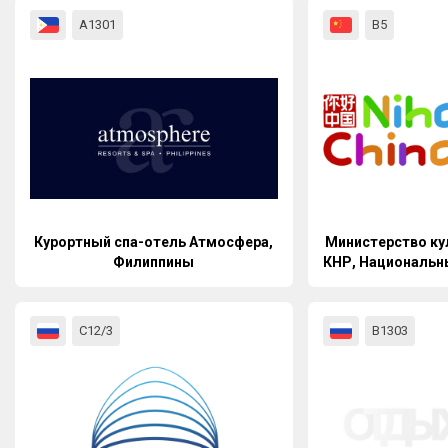
А1301
В5
Курортный спа-отель Атмосфера,
Министерство ку
Филиппины
КНР, Национальн
офис Китая 
С12/3
B1303