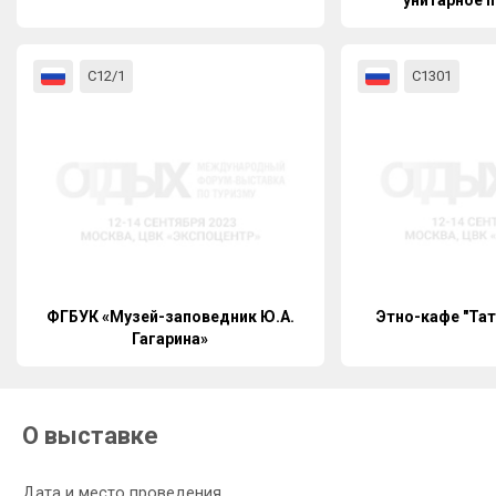
унитарное 
«Белару
С12/1
С1301
ФГБУК «Музей-заповедник Ю.А.
Этно-кафе "Тат
Гагарина»
О выставке
Дата и место проведения