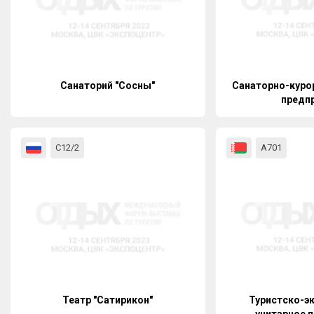
Санаторий "Сосны"
Санаторно-куро
предп
«Белпрофс
С12/2
А701
Театр "Сатирикон"
Туристско-э