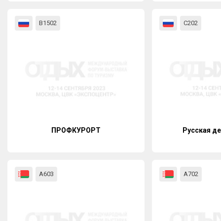
В1502
С202
ПРОФКУРОРТ
Русская де
А603
А702